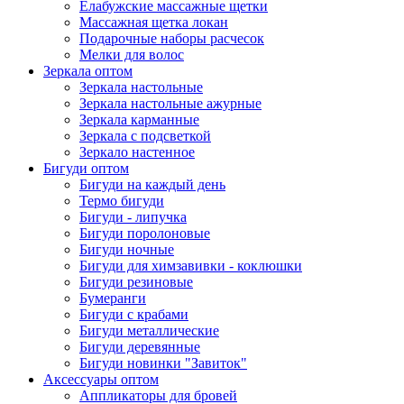
Елабужские массажные щетки
Массажная щетка локан
Подарочные наборы расчесок
Мелки для волос
Зеркала оптом
Зеркала настольные
Зеркала настольные ажурные
Зеркала карманные
Зеркала с подсветкой
Зеркало настенное
Бигуди оптом
Бигуди на каждый день
Термо бигуди
Бигуди - липучка
Бигуди поролоновые
Бигуди ночные
Бигуди для химзавивки - коклюшки
Бигуди резиновые
Бумеранги
Бигуди с крабами
Бигуди металлические
Бигуди деревянные
Бигуди новинки "Завиток"
Аксессуары оптом
Аппликаторы для бровей