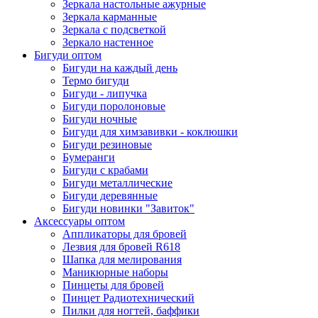
Зеркала настольные ажурные
Зеркала карманные
Зеркала с подсветкой
Зеркало настенное
Бигуди оптом
Бигуди на каждый день
Термо бигуди
Бигуди - липучка
Бигуди поролоновые
Бигуди ночные
Бигуди для химзавивки - коклюшки
Бигуди резиновые
Бумеранги
Бигуди с крабами
Бигуди металлические
Бигуди деревянные
Бигуди новинки "Завиток"
Аксессуары оптом
Аппликаторы для бровей
Лезвия для бровей R618
Шапка для мелирования
Маникюрные наборы
Пинцеты для бровей
Пинцет Радиотехнический
Пилки для ногтей, баффики