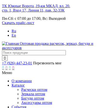
Перейти
ТК Южные Ворота ,19-км МКАД, вл. 20.
к
стр. 1, Вход 17, Линия 11, пав. 32-33К
основному
Пн-Сб: с 07:00 до 17:00, Вс: Выходной
содержанию
Скачать прайс-лист
Ru
En
Оптовая продажа расчесок, зеркал, бигуди и
аксессуаров

+7 (926) 447-23-01
Перезвонить мне




Меню
О компании
Каталог
Основная
Расчески оптом
навигация
Зеркала оптом
Бигуди оптом
Аксессуары оптом
События