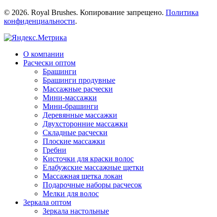
© 2026. Royal Brushes. Копирование запрещено.
Политика
конфиденциальности
.
О компании
Расчески оптом
Брашинги
Брашинги продувные
Mассажные расчески
Mини-массажки
Мини-брашинги
Деревянные массажки
Двухсторонние массажки
Складные расчески
Плоские массажки
Гребни
Кисточки для краски волос
Елабужские массажные щетки
Массажная щетка локан
Подарочные наборы расчесок
Мелки для волос
Зеркала оптом
Зеркала настольные