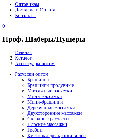
Оптовикам
Доставка и Оплата
Контакты
0
Проф. Шаберы/Пушеры
Главная
Каталог
Строка
Аксессуары оптом
навигации
Расчески оптом
Брашинги
Каталог
Брашинги продувные
-
Mассажные расчески
Mини-массажки
сайдбар
Мини-брашинги
в
Деревянные массажки
Двухсторонние массажки
каталоге
Складные расчески
Плоские массажки
Гребни
Кисточки для краски волос