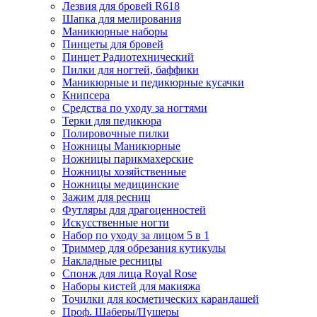
Лезвия для бровей R618
Шапка для мелирования
Маникюрные наборы
Пинцеты для бровей
Пинцет Радиотехнический
Пилки для ногтей, баффики
Маникюрные и педикюрные кусачки
Книпсера
Средства по уходу за ногтями
Терки для педикюра
Полировочные пилки
Ножницы Маникюрные
Ножницы парикмахерские
Ножницы хозяйственные
Ножницы медицинские
Зажим для ресниц
Футляры для драгоценностей
Искусственные ногти
Набор по уходу за лицом 5 в 1
Триммер для обрезания кутикулы
Накладные ресницы
Спонж для лица Royal Rose
Наборы кистей для макияжа
Точилки для косметических карандашей
Проф. Шаберы/Пушеры