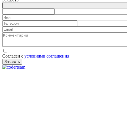
Данные
Товар
Количество
Имя
Телефон
Email
Комментарий
Согласен с
условиями соглашения
Заказать