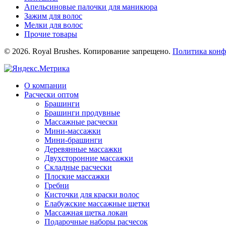
Апельсиновые палочки для маникюра
Зажим для волос
Мелки для волос
Прочие товары
© 2026. Royal Brushes. Копирование запрещено.
Политика конф
О компании
Расчески оптом
Брашинги
Брашинги продувные
Mассажные расчески
Mини-массажки
Мини-брашинги
Деревянные массажки
Двухсторонние массажки
Складные расчески
Плоские массажки
Гребни
Кисточки для краски волос
Елабужские массажные щетки
Массажная щетка локан
Подарочные наборы расчесок