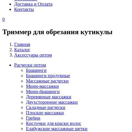
Доставка и Оплата
Контакты
0
Триммер для обрезания кутикулы
Главная
Каталог
Строка
Аксессуары оптом
навигации
Расчески оптом
Брашинги
Каталог
Брашинги продувные
-
Mассажные расчески
Mини-массажки
сайдбар
Мини-брашинги
в
Деревянные массажки
Двухсторонние массажки
каталоге
Складные расчески
Плоские массажки
Гребни
Кисточки для краски волос
Елабужские массажные щетки