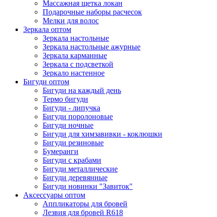
Массажная щетка локан
Подарочные наборы расчесок
Мелки для волос
Зеркала оптом
Зеркала настольные
Зеркала настольные ажурные
Зеркала карманные
Зеркала с подсветкой
Зеркало настенное
Бигуди оптом
Бигуди на каждый день
Термо бигуди
Бигуди - липучка
Бигуди поролоновые
Бигуди ночные
Бигуди для химзавивки - коклюшки
Бигуди резиновые
Бумеранги
Бигуди с крабами
Бигуди металлические
Бигуди деревянные
Бигуди новинки "Завиток"
Аксессуары оптом
Аппликаторы для бровей
Лезвия для бровей R618