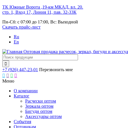
Перейти
ТК Южные Ворота ,19-км МКАД, вл. 20.
к
стр. 1, Вход 17, Линия 11, пав. 32-33К
основному
Пн-Сб: с 07:00 до 17:00, Вс: Выходной
содержанию
Скачать прайс-лист
Ru
En
Оптовая продажа расчесок, зеркал, бигуди и аксессу

+7 (926) 447-23-01
Перезвонить мне




Меню
О компании
Каталог
Основная
Расчески оптом
навигация
Зеркала оптом
Бигуди оптом
Аксессуары оптом
События
Оптовикам