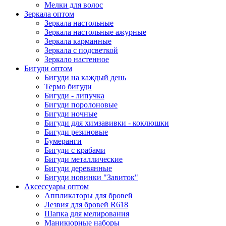
Мелки для волос
Зеркала оптом
Зеркала настольные
Зеркала настольные ажурные
Зеркала карманные
Зеркала с подсветкой
Зеркало настенное
Бигуди оптом
Бигуди на каждый день
Термо бигуди
Бигуди - липучка
Бигуди поролоновые
Бигуди ночные
Бигуди для химзавивки - коклюшки
Бигуди резиновые
Бумеранги
Бигуди с крабами
Бигуди металлические
Бигуди деревянные
Бигуди новинки "Завиток"
Аксессуары оптом
Аппликаторы для бровей
Лезвия для бровей R618
Шапка для мелирования
Маникюрные наборы