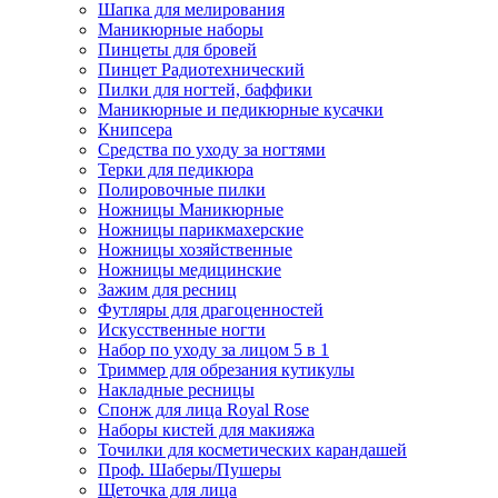
Шапка для мелирования
Маникюрные наборы
Пинцеты для бровей
Пинцет Радиотехнический
Пилки для ногтей, баффики
Маникюрные и педикюрные кусачки
Книпсера
Средства по уходу за ногтями
Терки для педикюра
Полировочные пилки
Ножницы Маникюрные
Ножницы парикмахерские
Ножницы хозяйственные
Ножницы медицинские
Зажим для ресниц
Футляры для драгоценностей
Искусственные ногти
Набор по уходу за лицом 5 в 1
Триммер для обрезания кутикулы
Накладные ресницы
Спонж для лица Royal Rose
Наборы кистей для макияжа
Точилки для косметических карандашей
Проф. Шаберы/Пушеры
Щеточка для лица