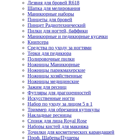
Лезвия для бровей R618
Шапка для мелирования
Маникюрные наборы
Пинцеты для бровей
Пинцет Радиотехнический
Пилки для ногтей, баффики
Маникюрные и педикюрные кусачки
Книпсера
Средства по уходу за ногтями
Терки для педикюра
Полировочные пилки
Ножницы Маникюрные
Ножницы парикмахерские
Ножницы хозяйственные
Ножницы медицинские
Зажим для ресниц
Футляры для драгоценностей
Искусственные ногти
Набор по уходу за лицом 5 в 1
Триммер для обрезания кутикулы
Накладные ресницы
Спонж для лица Royal Rose
Наборы кистей для макияжа
Точилки для косметических карандашей
Проф. Шаберы/Пушеры