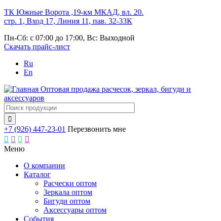
Перейти
ТК Южные Ворота ,19-км МКАД, вл. 20.
к
стр. 1, Вход 17, Линия 11, пав. 32-33К
основному
Пн-Сб: с 07:00 до 17:00, Вс: Выходной
содержанию
Скачать прайс-лист
Ru
En
Оптовая продажа расчесок, зеркал, бигуди и
аксессуаров

+7 (926) 447-23-01
Перезвонить мне




Меню
О компании
Каталог
Основная
Расчески оптом
навигация
Зеркала оптом
Бигуди оптом
Аксессуары оптом
События