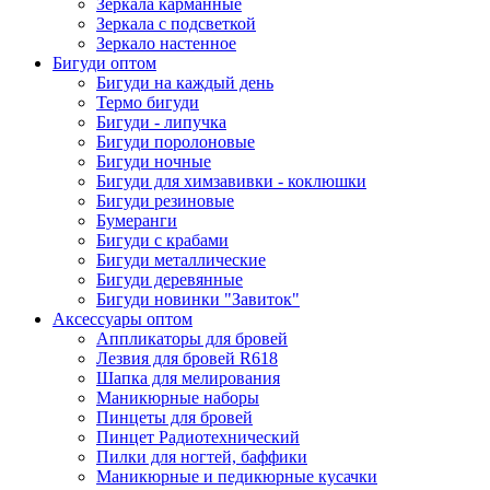
Зеркала карманные
Зеркала с подсветкой
Зеркало настенное
Бигуди оптом
Бигуди на каждый день
Термо бигуди
Бигуди - липучка
Бигуди поролоновые
Бигуди ночные
Бигуди для химзавивки - коклюшки
Бигуди резиновые
Бумеранги
Бигуди с крабами
Бигуди металлические
Бигуди деревянные
Бигуди новинки "Завиток"
Аксессуары оптом
Аппликаторы для бровей
Лезвия для бровей R618
Шапка для мелирования
Маникюрные наборы
Пинцеты для бровей
Пинцет Радиотехнический
Пилки для ногтей, баффики
Маникюрные и педикюрные кусачки