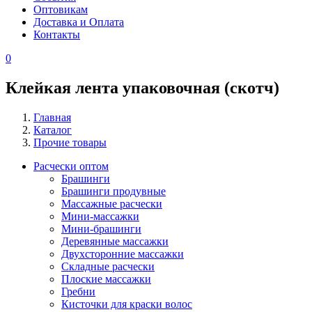
Оптовикам
Доставка и Оплата
Контакты
0
Клейкая лента упаковочная (скотч)
Главная
Каталог
Строка
Прочие товары
навигации
Расчески оптом
Брашинги
Каталог
Брашинги продувные
-
Mассажные расчески
Mини-массажки
сайдбар
Мини-брашинги
в
Деревянные массажки
Двухсторонние массажки
каталоге
Складные расчески
Плоские массажки
Гребни
Кисточки для краски волос