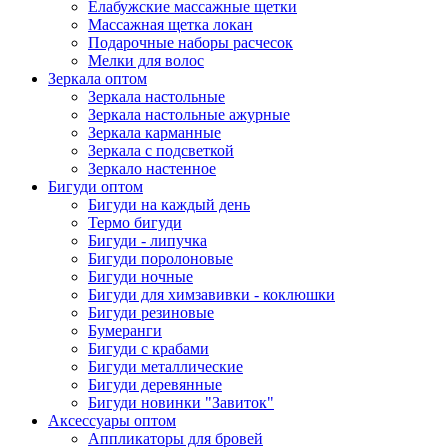
Елабужские массажные щетки
Массажная щетка локан
Подарочные наборы расчесок
Мелки для волос
Зеркала оптом
Зеркала настольные
Зеркала настольные ажурные
Зеркала карманные
Зеркала с подсветкой
Зеркало настенное
Бигуди оптом
Бигуди на каждый день
Термо бигуди
Бигуди - липучка
Бигуди поролоновые
Бигуди ночные
Бигуди для химзавивки - коклюшки
Бигуди резиновые
Бумеранги
Бигуди с крабами
Бигуди металлические
Бигуди деревянные
Бигуди новинки "Завиток"
Аксессуары оптом
Аппликаторы для бровей