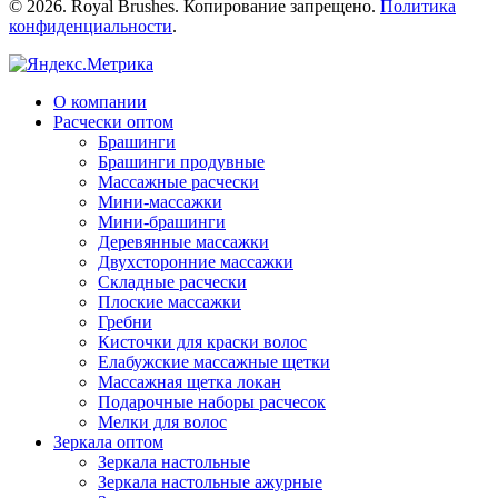
© 2026. Royal Brushes. Копирование запрещено.
Политика
конфиденциальности
.
О компании
Расчески оптом
Брашинги
Брашинги продувные
Mассажные расчески
Mини-массажки
Мини-брашинги
Деревянные массажки
Двухсторонние массажки
Складные расчески
Плоские массажки
Гребни
Кисточки для краски волос
Елабужские массажные щетки
Массажная щетка локан
Подарочные наборы расчесок
Мелки для волос
Зеркала оптом
Зеркала настольные
Зеркала настольные ажурные