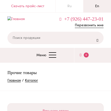
Перейти
Скачать прайс-лист
Ru
En
к
основному
+7 (926) 447-23-01
содержанию
Перезвонить мне

Меню
0
ОСНОВНАЯ
НАВИГАЦИЯ
Прочие товары
СТРОКА
Главная
Каталог
НАВИГАЦИИ
Расчески оптом