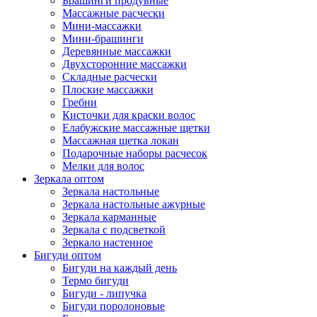
Брашинги продувные
Mассажные расчески
Mини-массажки
Мини-брашинги
Деревянные массажки
Двухсторонние массажки
Складные расчески
Плоские массажки
Гребни
Кисточки для краски волос
Елабужские массажные щетки
Массажная щетка локан
Подарочные наборы расчесок
Мелки для волос
Зеркала оптом
Зеркала настольные
Зеркала настольные ажурные
Зеркала карманные
Зеркала с подсветкой
Зеркало настенное
Бигуди оптом
Бигуди на каждый день
Термо бигуди
Бигуди - липучка
Бигуди поролоновые