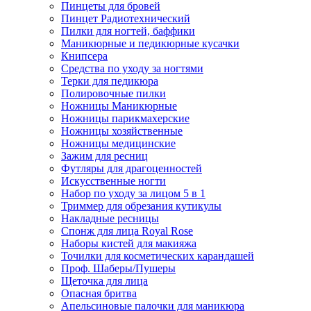
Пинцеты для бровей
Пинцет Радиотехнический
Пилки для ногтей, баффики
Маникюрные и педикюрные кусачки
Книпсера
Средства по уходу за ногтями
Терки для педикюра
Полировочные пилки
Ножницы Маникюрные
Ножницы парикмахерские
Ножницы хозяйственные
Ножницы медицинские
Зажим для ресниц
Футляры для драгоценностей
Искусственные ногти
Набор по уходу за лицом 5 в 1
Триммер для обрезания кутикулы
Накладные ресницы
Спонж для лица Royal Rose
Наборы кистей для макияжа
Точилки для косметических карандашей
Проф. Шаберы/Пушеры
Щеточка для лица
Опасная бритва
Апельсиновые палочки для маникюра