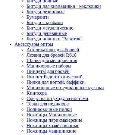
Бигуди ночные
Бигуди для химзавивки - коклюшки
Бигуди резиновые
Бумеранги
Бигуди с крабами
Бигуди металлические
Бигуди деревянные
Бигуди новинки "Завиток"
Аксессуары оптом
Аппликаторы для бровей
Лезвия для бровей R618
Шапка для мелирования
Маникюрные наборы
Пинцеты для бровей
Пинцет Радиотехнический
Пилки для ногтей, баффики
Маникюрные и педикюрные кусачки
Книпсера
Средства по уходу за ногтями
Терки для педикюра
Полировочные пилки
Ножницы Маникюрные
Ножницы парикмахерские
Ножницы хозяйственные
Ножницы медицинские