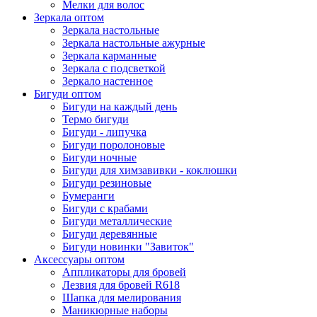
Мелки для волос
Зеркала оптом
Зеркала настольные
Зеркала настольные ажурные
Зеркала карманные
Зеркала с подсветкой
Зеркало настенное
Бигуди оптом
Бигуди на каждый день
Термо бигуди
Бигуди - липучка
Бигуди поролоновые
Бигуди ночные
Бигуди для химзавивки - коклюшки
Бигуди резиновые
Бумеранги
Бигуди с крабами
Бигуди металлические
Бигуди деревянные
Бигуди новинки "Завиток"
Аксессуары оптом
Аппликаторы для бровей
Лезвия для бровей R618
Шапка для мелирования
Маникюрные наборы