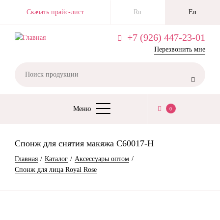
Перейти
Скачать прайс-лист
Ru
En
к
основному
+7 (926) 447-23-01
содержанию
Перезвонить мне

Меню
0
ОСНОВНАЯ
НАВИГАЦИЯ
Спонж для снятия макяжа C60017-H
СТРОКА
Главная
Каталог
Аксессуары оптом
НАВИГАЦИИ
Спонж для лица Royal Rose